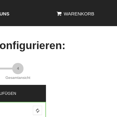
 UNS
WARENKORB
konfigurieren:
Gesamtansicht
ZUFÜGEN