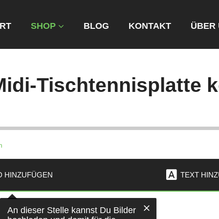
RT
SHOP
BLOG
KONTAKT
ÜBER
Midi-Tischtennisplatte 
n
D HINZUFÜGEN
TEXT HIN
An dieser Stelle kannst Du Bilder