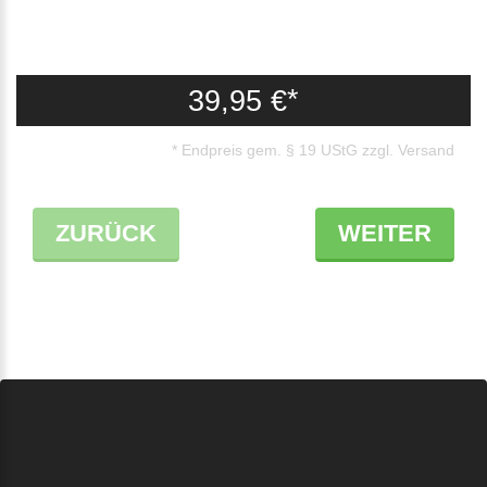
39,95 €
*
* Endpreis gem. § 19 UStG zzgl. Versand
ZURÜCK
WEITER