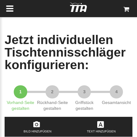
Jetzt individuellen
Tisch­tennis­schlä­ger
konfigurieren:
Vorhand-Seite
Rückhand-Seite
Griffstück
Gesamtansicht
gestalten
gestalten
gestalten
BILD HINZUFÜGEN
TEXT HINZUFÜGEN